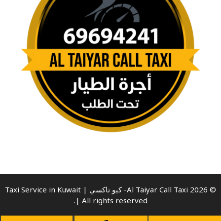
© 2026 Al Taiyar Call Taxi- كيو تاكسي | Taxi Service in Kuwait
| All rights reserved.