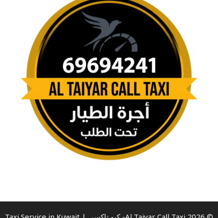
© 2026 Al Taiyar Call Taxi- كيو تاكسي | Taxi Service in Kuwait