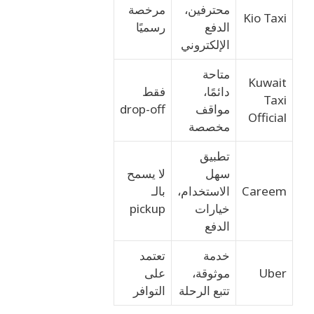
محترفين،
مرخصة
Kio Taxi
الدفع
رسميًا
الإلكتروني
متاحة
Kuwait
دائمًا،
فقط
Taxi
مواقف
drop-off
Official
مخصصة
تطبيق
سهل
لا يسمح
Careem
الاستخدام،
بالـ
خيارات
pickup
الدفع
خدمة
تعتمد
Uber
موثوقة،
على
تتبع الرحلة
التوافر