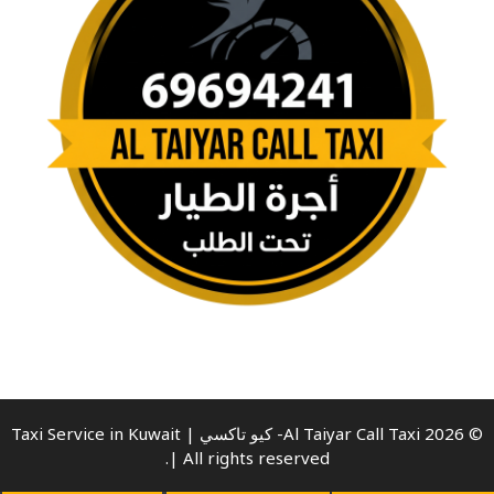
© 2026 Al Taiyar Call Taxi- كيو تاكسي | Taxi Service in Kuwait
| All rights reserved.