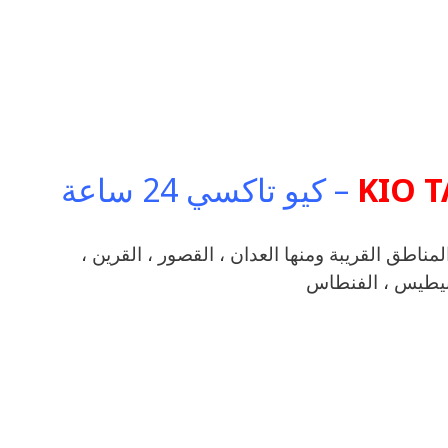
KIO T
– كيو تاكسي 24 ساعة
تاكسي Al Taiyar Call Taxiفي منطقة بمحافظة مبارك الكبير والمناطق القريبة ‎ومنها العدان ، القصور ، القرين ،
لفنيطيس ، الفنطاس