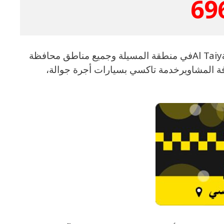
69
تاكسي المسيلة – رقم تاكسي في المسيلة الكويت Al Taiyar Call Taxiفي منطقة المسيلة وجميع مناطق محافظة
ة المشاويرخدمة تاكسي بسيارات أجرة جوالة،