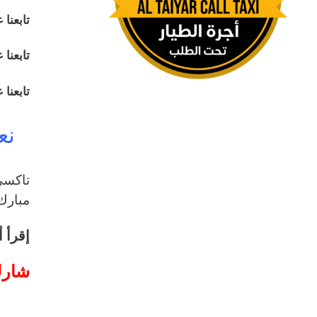
تابعنا
تابعنا
تابعنا
نع
مبارك 
إقرأ أ
شارك