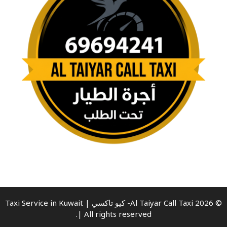
© 2026 Al Taiyar Call Taxi- كيو تاكسي | Taxi Service in Kuwait
| All rights reserved.