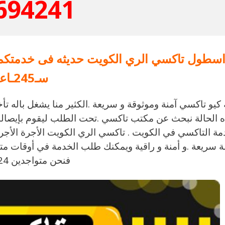
694241
سطول تاكسي الري الكويت حديثه فى خدمتكم 
سـ245ـاعه
كيو تاكسي آمنة وموثوقة و سريعة .الكثير منا يشغل باله 
 الحالة نبحث عن مكتب تاكسي .تحت الطلب ليقوم بإيصالن
مة التاكسي في الكويت . تاكسي الري الكويت الأجرة الأجر
 سريعة .و أمنة و راقية ويمكنك طلب الخدمة في أوقات متن
فنحن متواجدين 24 ساعة.