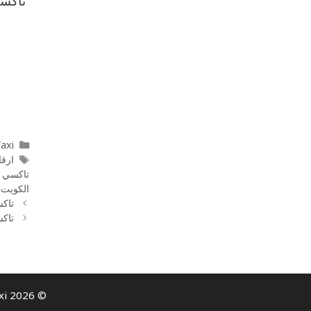
تاكسي
l Taxi
ارقا
تاكسي 
الكويت
,
تاك
تاك
© 2026 Al Taiyar Call Taxi- كيو تاكسي | Taxi Service in Kuwait | All rights reserved.