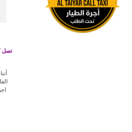
أنن
الفا
اجر