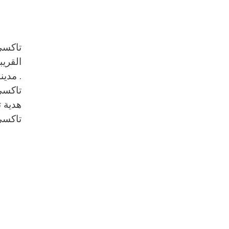
القريب
. مدين
تاكسي 
هدية ت
تاكسي