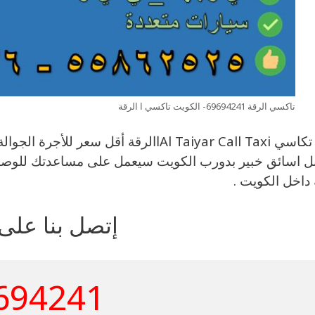
تاكسي الرقة 69694241- الكويت تاكسي ا الرقة
ارقام تكاسي Al Taiyar Call Taxiاالرقة أ
ل اسائق خبير بدورب الكويت سيعمل على مساعدتك للوصو
 داخل الكويت .
إتصل بنا على
694241