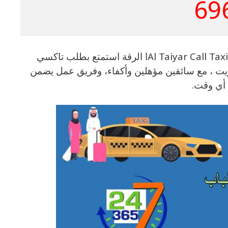
69
تاكسي الرقة 69694241- الكويت تاكسي ا الرقة مع كيو تاكسي Al Taiyar Call Taxiا الرقة استمتع بطلب تاكسي
ويت ، مع سائقين مؤهلين وأكفاء، وفريق عمل يضمن
أي وقت.